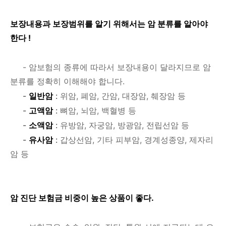
보장내용과 보장범위를 알기 위해서는 암 분류를 알아야
한다 !
- 암보험의 종류에 따라서 보장내용이 달라지므로 암
분류를 정확히 이해해야 합니다.
-
일반암
:
위암, 폐암, 간암, 대장암, 췌장암 등
-
고액암
:
뼈암, 뇌암, 백혈병 등
-
소액암
:
유방암, 자궁암, 방광암, 전립선암 등
-
유사암
:
갑상선암, 기타 피부암, 경계성종양, 제자리
암 등
암 진단 보험금 비중이 높은 상품이 좋다.